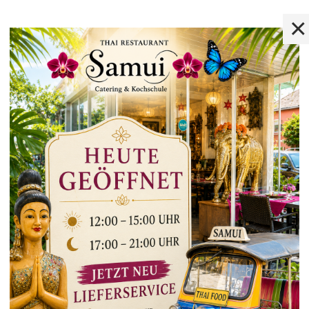
×
Hinweis
online bestellen
en hierfür auf unsere externe Bestellplattform weiterg
ieferung erfolgt über unsere Partner-Lieferservices.
uen uns auf Ihren Besuch.
terhin bequem telefonisch vorbestellen und frisch zu
hten Uhrzeit abholen.
ng bequem vor Ort –
bar oder mit Karte.