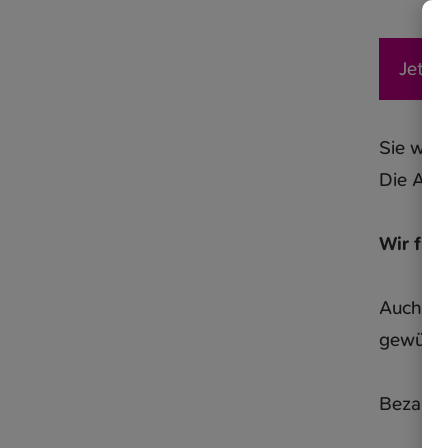
Jetzt 
Sie werd
Die Ausl
Wir fre
Auch wei
gewünsc
Bezahlu