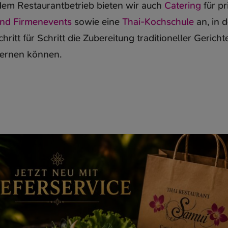
em Restaurantbetrieb bieten wir auch
Catering
für pr
und Firmenevents
sowie eine
Thai-Kochschule
an, in d
hritt für Schritt die Zubereitung traditioneller Gericht
ernen können.