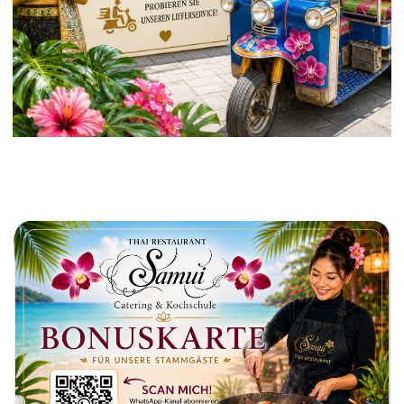
nden werden belohnt.
onisch bestellen 0203 4838628