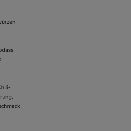
würzen
sodass
b
hili-
erung,
eschmack