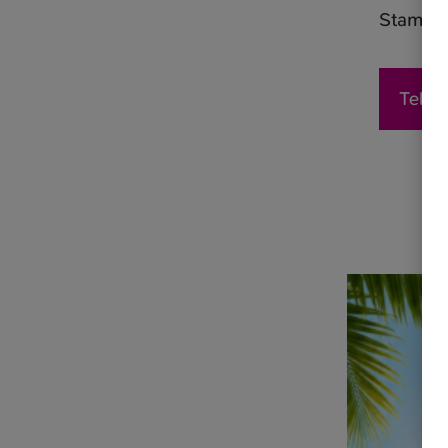
Stammku
Telef