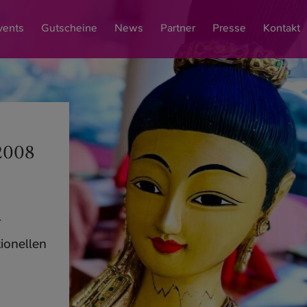
vents
Gutscheine
News
Partner
Presse
Kontakt
2008
r
tionellen