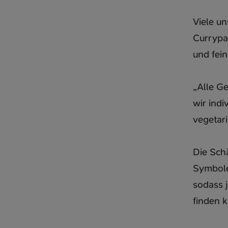
Viele u
Currypa
und fein
„Alle Ge
wir indi
vegetari
Die Schä
Symbole 
sodass 
finden 