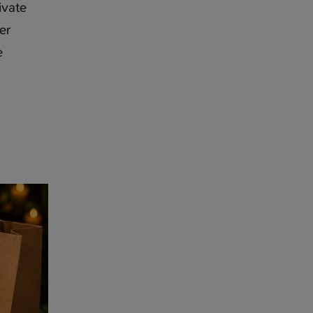
ivate
er
e