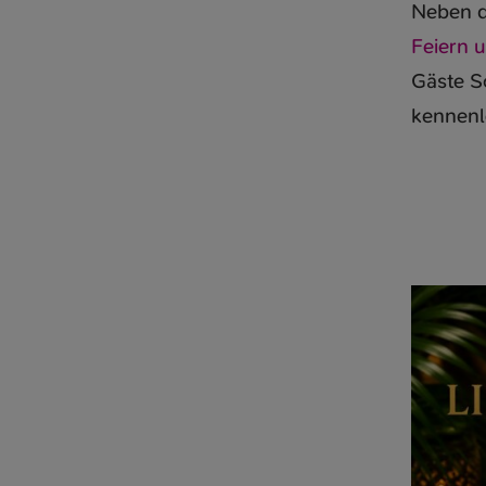
Neben d
Feiern 
Gäste Sc
kennenl