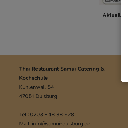
Aktuelle 
Thai Restaurant Samui Catering &
Kochschule
Kuhlenwall 54
47051 Duisburg
Tel.: 0203 - 48 38 628
Mail:
info@samui-duisburg.de