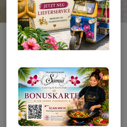
Kontakt – Wir sind für Sie
da
Sie möchten einen Tisch reservieren, ein
Catering anfragen oder sich über unsere
Thai-Kochkurse informieren?
Für Anfragen erreichen Sie uns telefonisch,
per E-Mail oder persönlich vor Ort.
Wir melden uns schnellstmöglich bei Ihnen
zurück.