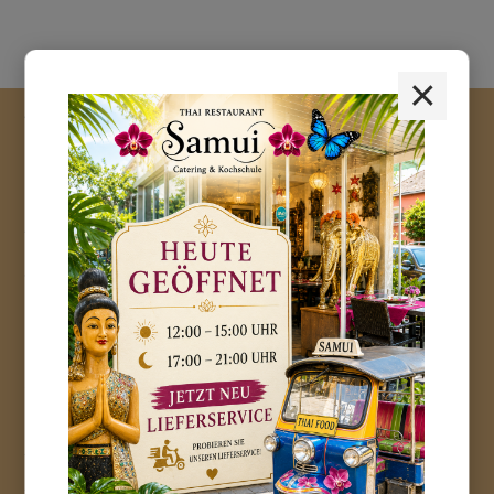
×
Hinweis
Thai Restaurant Samui Catering &
Kochschule
Kuhlenwall 54
47051 Duisburg
Tel.: 0203 - 48 38 628
Mail:
info@samui-duisburg.de
Öffnungszeiten Restaurant
Montag bis Donnerstag
12:00 bis 15:00 Uhr
17:00 bis 21:00 Uhr