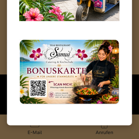
Sonntag
17:00 – 21:00 Uhr
Termine für die Kochschule
Termine für die Kochschule nach vorheriger
Vereinbarung.
Impressum
Datenschutz
AGB
E-Mail
Anrufen